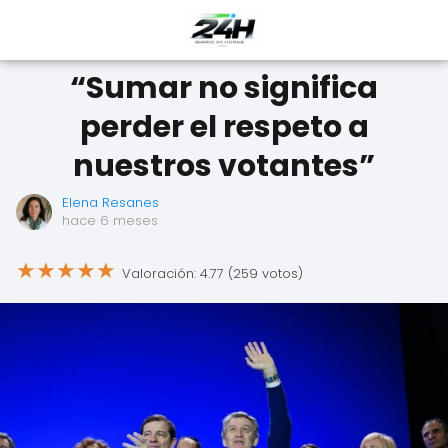
“Sumar no significa
perder el respeto a
nuestros votantes”
Elena Resanes
hace 6 meses
★
★
★
★
★
Valoración: 4.77 (259 votos)