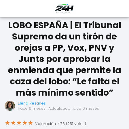
LOBO ESPAÑA | El Tribunal
Supremo da un tirón de
orejas a PP, Vox, PNV y
Junts por aprobar la
enmienda que permite la
caza del lobo: “Le falta el
más mínimo sentido”
Elena Resanes
hace 6 meses
· Actualizado hace 6 meses
★
★
★
★
★
Valoración: 4.73 (251 votos)