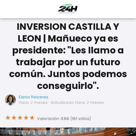
INVERSION CASTILLA Y
LEON | Mañueco ya es
presidente: "Les llamo a
trabajar por un futuro
común. Juntos podemos
conseguirlo".
Elena Resanes
hace 2 meses
· Actualizado hace 2 meses
★
★
★
★
★
Valoración: 4.88 (181 votos)