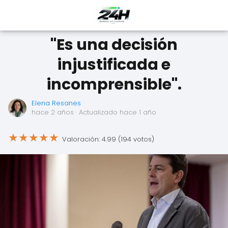
"Es una decisión
injustificada e
incomprensible".
Elena Resanes
hace 2 años
· Actualizado hace 1 año
★
★
★
★
★
Valoración: 4.99 (194 votos)