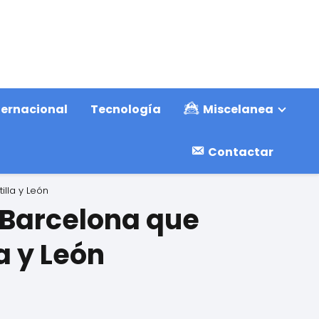
ternacional
Tecnología
Miscelanea
Contactar
lla y León
 Barcelona que
a y León