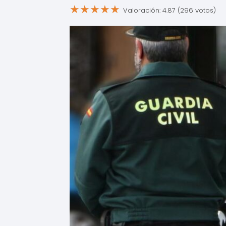
★
★
★
★
★
Valoración: 4.87 (296 votos)