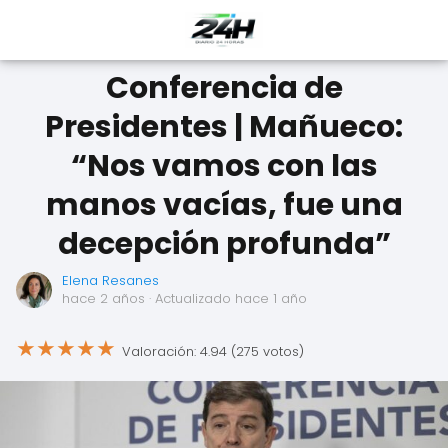
Conferencia de
Presidentes | Mañueco:
“Nos vamos con las
manos vacías, fue una
decepción profunda”
Elena Resanes
hace 2 años
· Actualizado hace 1 año
★
★
★
★
★
Valoración: 4.94 (275 votos)