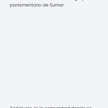
parlamentario de Sumar.
G
r