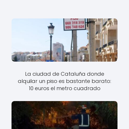
o
n
ó
m
i
c
a
s
.
La ciudad de Cataluña donde
alquilar un piso es bastante barato:
10 euros el metro cuadrado