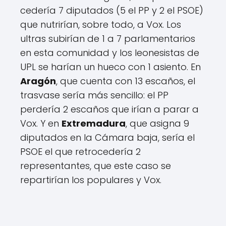
r
cedería 7 diputados (5 el PP y 2 el PSOE)
a
que nutrirían, sobre todo, a Vox. Los
c
u
ultras subirían de 1 a 7 parlamentarios
á
en esta comunidad y los leonesistas de
n
UPL se harían un hueco con 1 asiento. En
t
o
Aragón
, que cuenta con 13 escaños, el
s
trasvase sería más sencillo: el PP
e
perdería 2 escaños que irían a parar a
s
c
Vox. Y en
Extremadura
, que asigna 9
a
diputados en la Cámara baja, sería el
ñ
PSOE el que retrocedería 2
o
s
representantes, que este caso se
g
repartirían los populares y Vox.
a
n
a
r