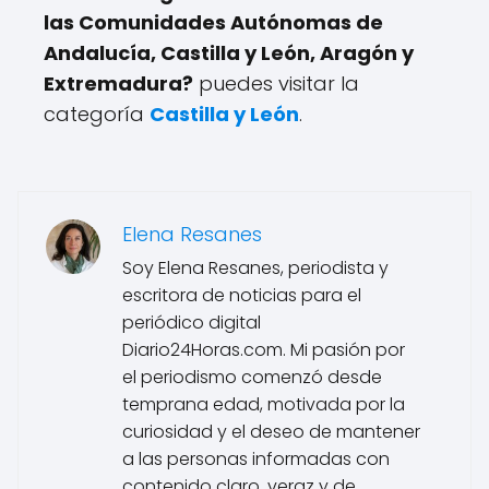
q
a
las Comunidades Autónomas de
u
s
Andalucía, Castilla y León, Aragón y
e
.
r
Extremadura?
puedes visitar la
e
categoría
Castilla y León
.
p
r
e
s
e
Elena Resanes
n
t
Soy Elena Resanes, periodista y
a
escritora de noticias para el
c
periódico digital
ó
Diario24Horas.com. Mi pasión por
m
el periodismo comenzó desde
o
s
temprana edad, motivada por la
e
curiosidad y el deseo de mantener
r
a las personas informadas con
í
contenido claro, veraz y de