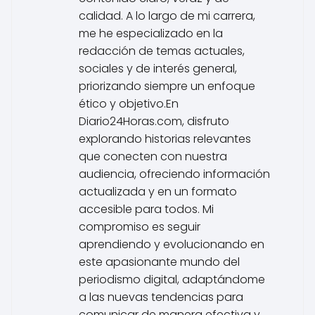
a
calidad. A lo largo de mi carrera,
e
l
me he especializado en la
c
redacción de temas actuales,
o
sociales y de interés general,
n
priorizando siempre un enfoque
g
ético y objetivo.En
r
e
Diario24Horas.com, disfruto
s
explorando historias relevantes
o
que conecten con nuestra
d
audiencia, ofreciendo información
e
actualizada y en un formato
l
accesible para todos. Mi
o
s
compromiso es seguir
d
aprendiendo y evolucionando en
i
este apasionante mundo del
p
periodismo digital, adaptándome
u
a las nuevas tendencias para
t
a
comunicar de manera efectiva y