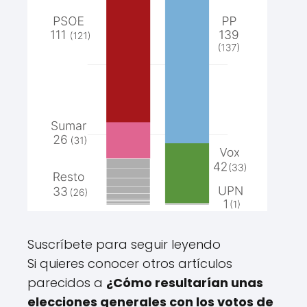
l
o
s
v
o
t
o
s
d
e
l
a
s
a
u
t
I
o
m
Suscríbete para seguir leyendo
n
a
ó
Si quieres conocer otros artículos
g
m
parecidos a
¿Cómo resultarían unas
e
i
n
elecciones generales con los votos de
c