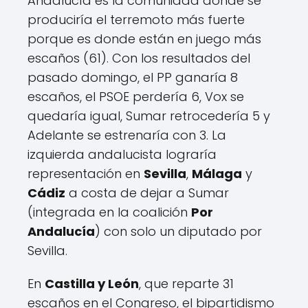
Andalucía es la comunidad donde se
á
produciría el terremoto más fuerte
f
porque es donde están en juego más
i
c
escaños (61). Con los resultados del
o
pasado domingo, el PP ganaría 8
d
escaños, el PSOE perdería 6, Vox se
e
b
quedaría igual, Sumar retrocedería 5 y
a
Adelante se estrenaría con 3. La
r
izquierda andalucista lograría
r
a
representación en
Sevilla
,
Málaga
y
s
Cádiz
a costa de dejar a Sumar
q
(integrada en la coalición
Por
u
e
Andalucía
) con solo un diputado por
m
Sevilla.
u
e
En
Castilla y León
, que reparte 31
s
t
escaños en el Congreso, el bipartidismo