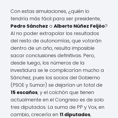
e
S
l
i
Con estas simulaciones, ¿quién lo
ú
m
tendría más fácil para ser presidente,
l
u
t
Pedro Sánchez
o
Alberto Núñez Feijóo
?
l
i
a
Al no poder extrapolar los resultados
m
c
del resto de autonomías, que votarán
o
i
c
dentro de un año, resulta imposible
ó
i
n
sacar conclusiones definitivas. Pero,
c
d
desde luego, los números de la
l
e
o
investidura se le complicarían mucho a
l
e
o
Sánchez, pues los socios del Gobierno
l
s
(PSOE y Sumar) se dejarían un total de
e
r
c
15 escaños
, y el colchón que tienen
e
t
s
actualmente en el Congreso es de solo
o
u
tres diputados. La suma de PP y Vox, en
r
l
a
cambio, crecería en
11 diputados
,
t