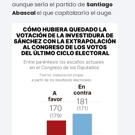
l
a
aunque sería el partido de
Santiago
.
d
Abascal
el que capitalizaría el auge.
o
s
d
e
l
a
s
g
e
n
e
r
a
l
e
s
c
o
n