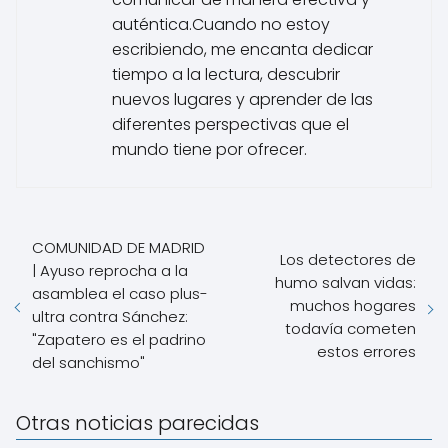
d
auténtica.Cuando no estoy
o
escribiendo, me encanta dedicar
s
tiempo a la lectura, descubrir
e
nuevos lugares y aprender de las
n
l
diferentes perspectivas que el
a
mundo tiene por ofrecer.
s
v
o
t
COMUNIDAD DE MADRID
a
Los detectores de
c
| Ayuso reprocha a la
humo salvan vidas:
i
asamblea el caso plus-
muchos hogares
o
ultra contra Sánchez:
todavía cometen
n
"Zapatero es el padrino
estos errores
e
del sanchismo"
s
a
u
Otras noticias parecidas
t