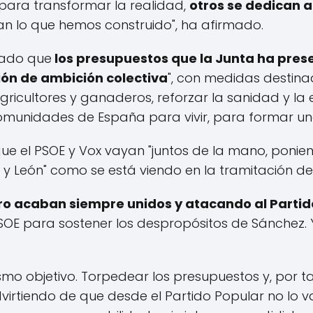
para transformar la realidad,
otros se dedican 
n lo que hemos construido", ha afirmado.
ado que
los presupuestos que la Junta ha pres
sión de ambición colectiva
", con medidas destina
agricultores y ganaderos, reforzar la sanidad y la
omunidades de España para vivir, para formar una
ue el PSOE y Vox vayan "juntos de la mano, ponie
la y León" como se está viendo en la tramitación d
ero acaban siempre unidos y atacando al
Partid
 PSOE para sostener los despropósitos de Sánchez.
ismo objetivo. Torpedear los presupuestos y, por t
advirtiendo de que desde el Partido Popular no lo 