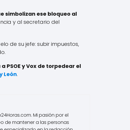
ue simbolizan ese bloqueo al
ncia y al secretario del
lo de su jefe: subir impuestos,
do.
 a PSOE y Vox de torpedear el
 y León
.
io24Horas.com. Mi pasión por el
eo de mantener a las personas
he especializado en la redacción