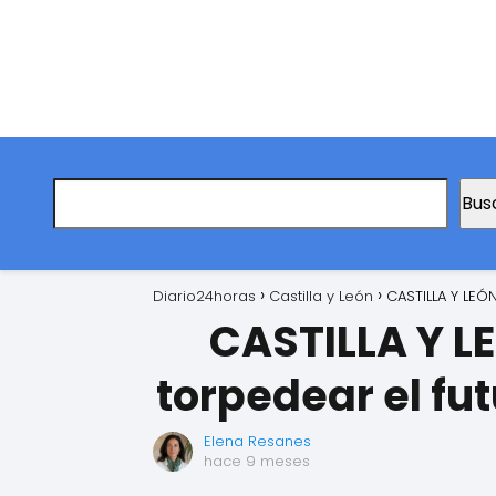
Bus
Diario24horas
Castilla y León
CASTILLA Y LEÓ
CASTILLA Y L
torpedear el fu
Elena Resanes
hace 9 meses