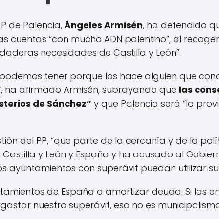
PP de Palencia,
Ángeles Armisén
, ha defendido q
 cuentas “con mucho ADN palentino”, al recoger in
rdaderas necesidades de Castilla y León”.
 podemos tener porque los hace alguien que conoc
d”, ha afirmado Armisén, subrayando que
las cons
sterios de Sánchez”
y que Palencia será “la prov
ón del PP, “que parte de la cercanía y de la polít
a, Castilla y León y España y ha acusado al Gobier
os ayuntamientos con superávit puedan utilizar su
tamientos de España a amortizar deuda. Si las e
star nuestro superávit, eso no es municipalismo