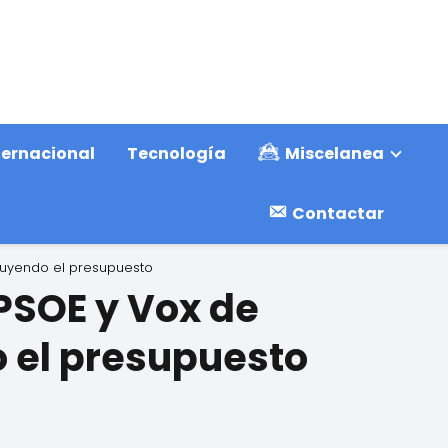
ternacional
Tecnología
Miscelanea
Contactar
truyendo el presupuesto
PSOE y Vox de
o el presupuesto