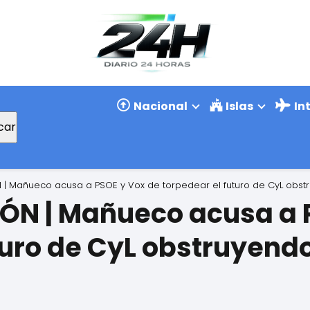
Nacional
Islas
In
car
N | Mañueco acusa a PSOE y Vox de torpedear el futuro de CyL obs
EÓN | Mañueco acusa a 
turo de CyL obstruyend