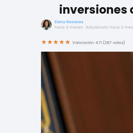
inversiones o
Elena Resanes
hace 3 meses
· Actualizado hace 3 me
★
★
★
★
★
Valoración: 4.71 (287 votos)