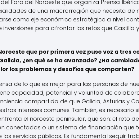
del Foro del Noroeste que organiza Prensa Ibérica
cialidades de una macrorregión que necesita de 
rse como eje económico estratégico a nivel contine
nversiones para afrontar los retos que Castilla y 
l Noroeste que por primera vez puso voz a tr
 y Galicia, ¿en qué se ha avanzado? ¿Ha cambia
alor los problemas y desafíos que comparten?
sa de lo que es mejor para las personas de nuestr
ene capacidad, potencial y voluntad de colabora
nciencia compartida de que Galicia, Asturias y C
stros intereses comunes. También, es necesario si
nfrenta el noroeste peninsular, que son: el reto d
en conectadas o un sistema de financiación que te
de los servicios públicos. Es fundamental seguir tr