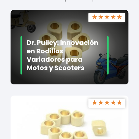
★
★
★
★
★
Dr. Pulley: Innovación
en Rodillos
Variadores para
Motos y Scooters
★
★
★
★
★