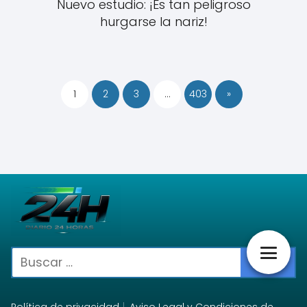
Nuevo estudio: ¡Es tan peligroso
hurgarse la nariz!
1
2
3
…
403
»
Política de privacidad
Aviso Legal y Condiciones de