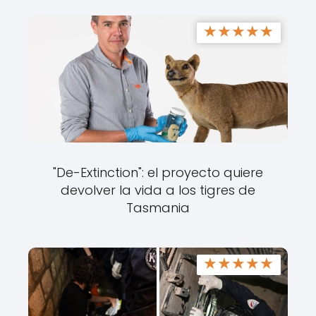
★
★
★
★
★
"De-Extinction": el proyecto quiere
devolver la vida a los tigres de
Tasmania
★
★
★
★
★