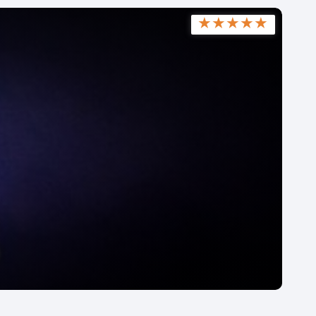
★
★
★
★
★