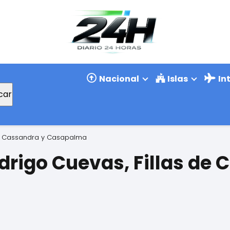
Nacional
Islas
In
car
de Cassandra y Casapalma
drigo Cuevas, Fillas de 