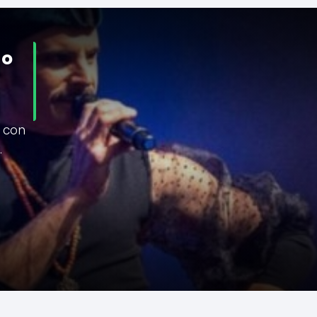
go
 con
…