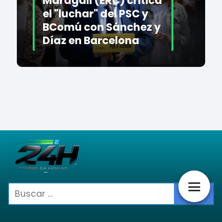
Maragall (ERC) critica
el "luchar" del PSC y
BComú con Sánchez y
Díaz en Barcelona