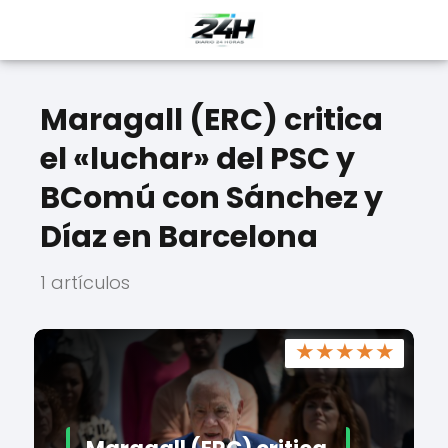
Maragall (ERC) critica
el «luchar» del PSC y
BComú con Sánchez y
Díaz en Barcelona
1 artículos
★
★
★
★
★