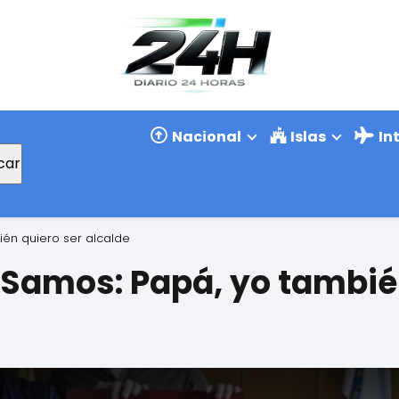
Nacional
Islas
In
car
ién quiero ser alcalde
| Samos: Papá, yo tambié