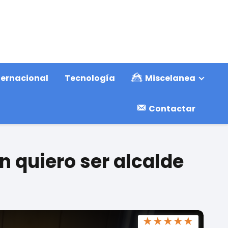
ternacional
Tecnología
Miscelanea
Contactar
n quiero ser alcalde
★
★
★
★
★