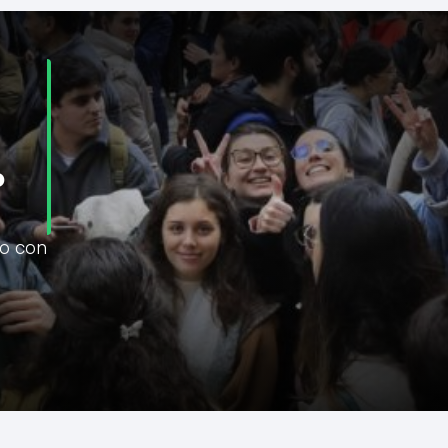
o
do con