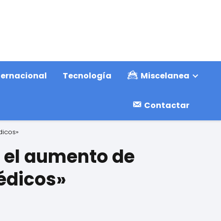
ternacional
Tecnología
Miscelanea
Contactar
dicos»
n el aumento de
médicos»