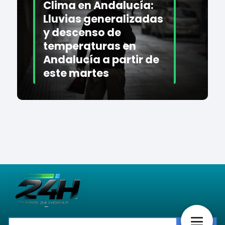
Clima en Andalucía:
Lluvias generalizadas
y descenso de
temperaturas en
Andalucía a partir de
este martes